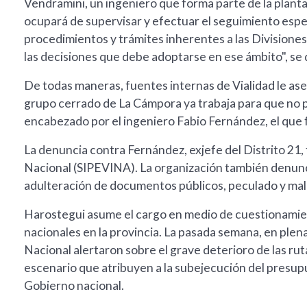
Vendramini, un ingeniero que forma parte de la planta 
ocupará de supervisar y efectuar el seguimiento espec
procedimientos y trámites inherentes a las Division
las decisiones que debe adoptarse en ese ámbito", se de
De todas maneras, fuentes internas de Vialidad le ase
grupo cerrado de La Cámpora ya trabaja para que no p
encabezado por el ingeniero Fabio Fernández, el que 
La denuncia contra Fernández, exjefe del Distrito 21,
Nacional (SIPEVINA). La organización también denunci
adulteración de documentos públicos, peculado y mal
Harostegui asume el cargo en medio de cuestionamien
nacionales en la provincia. La pasada semana, en plena
Nacional alertaron sobre el grave deterioro de las rut
escenario que atribuyen a la subejecución del presup
Gobierno nacional.