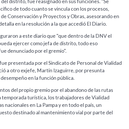
del distrito, fue reasignado en sus funciones. "Se
ífico de todo cuanto se vincula con los procesos,
es de Conservación y Proyectos y Obras, asesorando en
talla en la resolución a la que accedió El Diario.
guraron a este diario que "que dentro de la DNV el
ueda ejercer como jefa de distrito, todo eso
fue denunciado por el gremio".
 fue presentada por el Sindicato de Personal de Vialidad
ó a otro exjefe, Martín Izaguirre, por presunta
 desempeño en la función pública.
tos del propio gremio por el abandono de las rutas
 temporada turística, los trabajadores de Vialidad
as nacionales en La Pampa y en todo el país, un
uesto destinado al mantenimiento vial por parte del