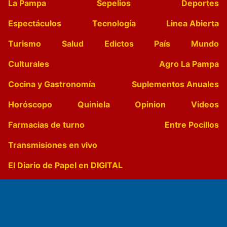
La Pampa
Sepelios
Deportes
Espectáculos
Tecnología
Linea Abierta
Turismo
Salud
Edictos
País
Mundo
Culturales
Agro La Pampa
Cocina y Gastronomía
Suplementos Anuales
Horóscopo
Quiniela
Opinion
Videos
Farmacias de turno
Entre Pocillos
Transmisiones en vivo
El Diario de Papel en DIGITAL