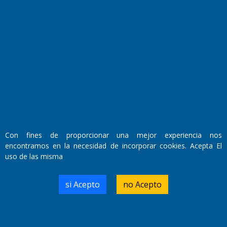
Fundado por el
Doctor Antonio Nemesio
Primera edición: Domingo 3 de Mayo de 1992
Miembro de ADIRA,ADEPA y CPPAL
Propietario: El Diario SRL
Director Periodístico:
Con fines de proporcionar una mejor experiencia nos
Walter René Goñi
encontramos en la necesidad de incorporar cookies. Acepta El
uso de las misma
Domicilio Legal: José Ingenieros 855,
si Acepto
no Acepto
Santa Rosa, La Pampa.
Número de Registro DNDA:
RL-2019-55551274-APN-DNDA#MJ
Edición #
9418
Fecha de Edición:
7/08/2026