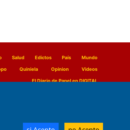
o
Salud
Edictos
País
Mundo
opo
Quiniela
Opinion
Videos
El Diario de Papel en DIGITAL
e Contenidos:
Nemesio
ración,
si Acepto
no Acepto