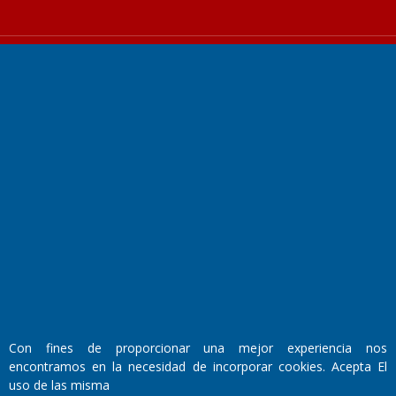
Fundado por el
Doctor Antonio Nemesio
Primera edición: Domingo 3 de Mayo de 1992
Miembro de ADIRA,ADEPA y CPPAL
Propietario: El Diario SRL
Director Periodístico:
Walter René Goñi
Con fines de proporcionar una mejor experiencia nos
encontramos en la necesidad de incorporar cookies. Acepta El
uso de las misma