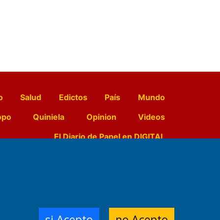
o
Salud
Edictos
País
Mundo
opo
Quiniela
Opinion
Videos
El Diario de Papel en DIGITAL
e Contenidos:
Nemesio
ración,
si Acepto
no Acepto