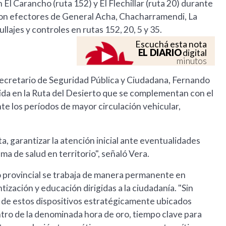
El Carancho (ruta 152) y El Flechillar (ruta 20) durante
 con efectores de General Acha, Chacharramendi, La
ajes y controles en rutas 152, 20, 5 y 35.
Escuchá esta nota
EL DIARIO
digital
minutos
bsecretario de Seguridad Pública y Ciudadana, Fernando
ida en la Ruta del Desierto que se complementan con el
te los períodos de mayor circulación vehicular,
a, garantizar la atención inicial ante eventualidades
ema de salud en territorio", señaló Vera.
 provincial se trabaja de manera permanente en
ización y educación dirigidas a la ciudadanía. "Sin
 de estos dispositivos estratégicamente ubicados
ntro de la denominada hora de oro, tiempo clave para