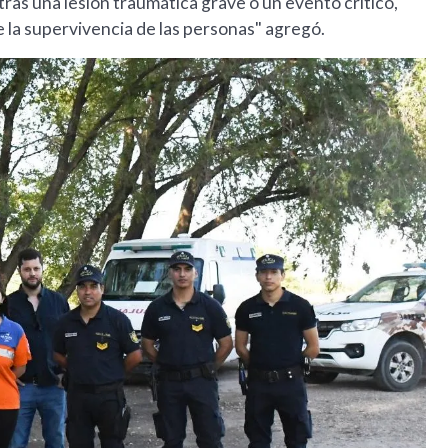
 tras una lesión traumática grave o un evento crítico,
 la supervivencia de las personas" agregó.