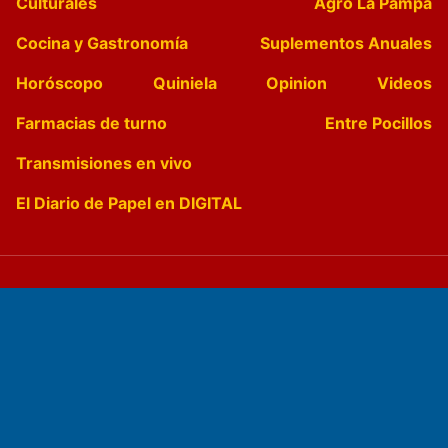
Culturales
Agro La Pampa
Cocina y Gastronomía
Suplementos Anuales
Horóscopo
Quiniela
Opinion
Videos
Farmacias de turno
Entre Pocillos
Transmisiones en vivo
El Diario de Papel en DIGITAL