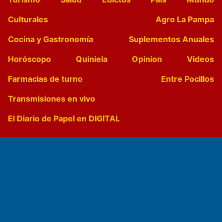
Culturales
Agro La Pampa
Cocina y Gastronomía
Suplementos Anuales
Horóscopo
Quiniela
Opinion
Videos
Farmacias de turno
Entre Pocillos
Transmisiones en vivo
El Diario de Papel en DIGITAL