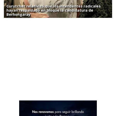
Curutchet relativizó que los intendentes radicales
hayan respaldado en bloque la candidatura de
Berhongaray