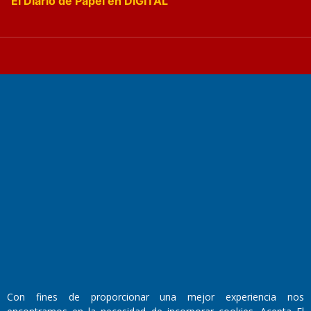
El Diario de Papel en DIGITAL
Fundado por el
Doctor Antonio Nemesio
Primera edición: Domingo 3 de Mayo de 1992
Miembro de ADIRA,ADEPA y CPPAL
Propietario: El Diario SRL
Director Periodístico:
Walter René Goñi
Con fines de proporcionar una mejor experiencia nos