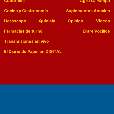
Culturales
Agro La Pampa
Cocina y Gastronomía
Suplementos Anuales
Horóscopo
Quiniela
Opinion
Videos
Farmacias de turno
Entre Pocillos
Transmisiones en vivo
El Diario de Papel en DIGITAL