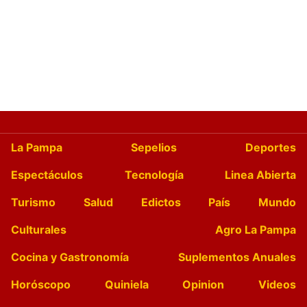
La Pampa
Sepelios
Deportes
Espectáculos
Tecnología
Linea Abierta
Turismo
Salud
Edictos
País
Mundo
Culturales
Agro La Pampa
Cocina y Gastronomía
Suplementos Anuales
Horóscopo
Quiniela
Opinion
Videos