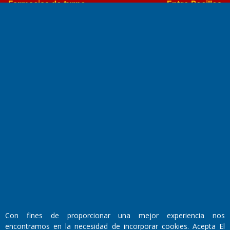
Farmacias de turno
Entre Pocillos
Transmisiones en vivo
El Diario de Papel en DIGITAL
Fundado por el
Doctor Antonio Nemesio
Primera edición: Domingo 3 de Mayo de 1992
Con fines de proporcionar una mejor experiencia nos
Miembro de ADIRA,ADEPA y CPPAL
encontramos en la necesidad de incorporar cookies. Acepta El
Propietario: El Diario SRL