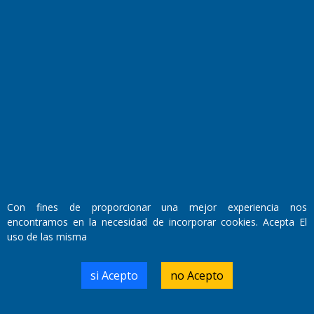
Fundado por el
Doctor Antonio Nemesio
Primera edición: Domingo 3 de Mayo de 1992
Miembro de ADIRA,ADEPA y CPPAL
Propietario: El Diario SRL
Director Periodístico:
Walter René Goñi
Con fines de proporcionar una mejor experiencia nos
encontramos en la necesidad de incorporar cookies. Acepta El
Domicilio Legal: José Ingenieros 855,
uso de las misma
Santa Rosa, La Pampa.
Número de Registro DNDA:
RL-2019-55551274-APN-DNDA#MJ
si Acepto
no Acepto
Edición #
9417
Fecha de Edición:
6/08/2026
Fecha de Inicio: 19/10/2000