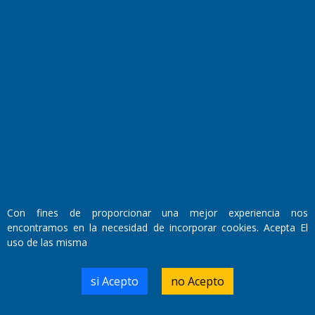
Fundado por el
Doctor Antonio Nemesio
Primera edición: Domingo 3 de Mayo de 1992
Miembro de ADIRA,ADEPA y CPPAL
Propietario: El Diario SRL
Director Periodístico:
Walter René Goñi
Con fines de proporcionar una mejor experiencia nos
encontramos en la necesidad de incorporar cookies. Acepta El
uso de las misma
Domicilio Legal: José Ingenieros 855,
Santa Rosa, La Pampa.
Número de Registro DNDA:
si Acepto
no Acepto
RL-2019-55551274-APN-DNDA#MJ
Edición #
9418