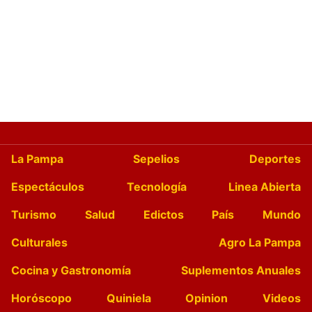
La Pampa
Sepelios
Deportes
Espectáculos
Tecnología
Linea Abierta
Turismo
Salud
Edictos
País
Mundo
Culturales
Agro La Pampa
Cocina y Gastronomía
Suplementos Anuales
Horóscopo
Quiniela
Opinion
Videos