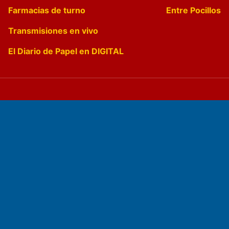
Farmacias de turno
Entre Pocillos
Transmisiones en vivo
El Diario de Papel en DIGITAL
Fundado por el
Doctor Antonio Nemesio
Primera edición: Domingo 3 de Mayo de 1992
Miembro de ADIRA,ADEPA y CPPAL