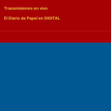
Transmisiones en vivo
El Diario de Papel en DIGITAL
Fundado por el
Doctor Antonio Nemesio
Primera edición: Domingo 3 de Mayo de 1992
Miembro de ADIRA,ADEPA y CPPAL
Propietario: El Diario SRL