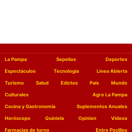
La Pampa
Sepelios
Deportes
Espectáculos
Tecnología
Linea Abierta
Turismo
Salud
Edictos
País
Mundo
Culturales
Agro La Pampa
Cocina y Gastronomía
Suplementos Anuales
Horóscopo
Quiniela
Opinion
Videos
Farmacias de turno
Entre Pocillos