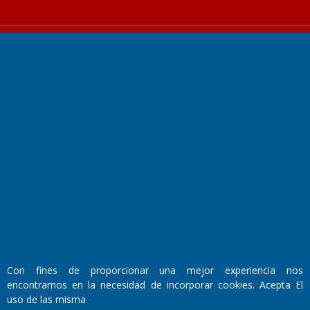
Fundado por el
Doctor Antonio Nemesio
Primera edición: Domingo 3 de Mayo de 1992
Miembro de ADIRA,ADEPA y CPPAL
Propietario: El Diario SRL
Director Periodístico:
Walter René Goñi
Con fines de proporcionar una mejor experiencia nos
encontramos en la necesidad de incorporar cookies. Acepta El
uso de las misma