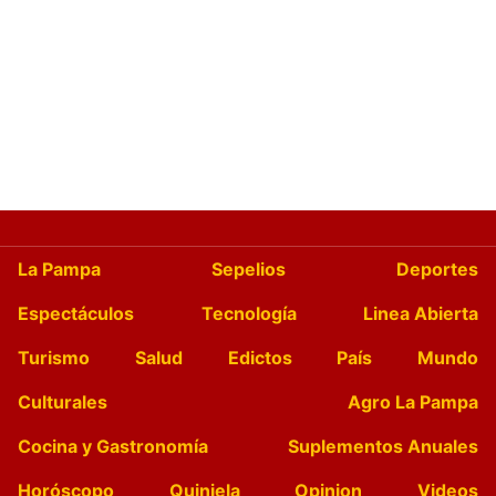
La Pampa
Sepelios
Deportes
Espectáculos
Tecnología
Linea Abierta
Turismo
Salud
Edictos
País
Mundo
Culturales
Agro La Pampa
Cocina y Gastronomía
Suplementos Anuales
Horóscopo
Quiniela
Opinion
Videos