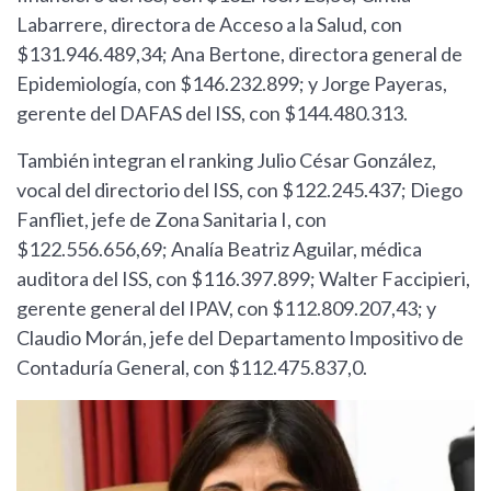
Labarrere, directora de Acceso a la Salud, con
$131.946.489,34; Ana Bertone, directora general de
Epidemiología, con $146.232.899; y Jorge Payeras,
gerente del DAFAS del ISS, con $144.480.313.
También integran el ranking Julio César González,
vocal del directorio del ISS, con $122.245.437; Diego
Fanfliet, jefe de Zona Sanitaria I, con
$122.556.656,69; Analía Beatriz Aguilar, médica
auditora del ISS, con $116.397.899; Walter Faccipieri,
gerente general del IPAV, con $112.809.207,43; y
Claudio Morán, jefe del Departamento Impositivo de
Contaduría General, con $112.475.837,0.