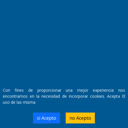
Fundado por el
Doctor Antonio Nemesio
Primera edición: Domingo 3 de Mayo de 1992
Miembro de ADIRA,ADEPA y CPPAL
Propietario: El Diario SRL
Director Periodístico:
Walter René Goñi
Con fines de proporcionar una mejor experiencia nos
encontramos en la necesidad de incorporar cookies. Acepta El
Domicilio Legal: José Ingenieros 855,
uso de las misma
Santa Rosa, La Pampa.
Número de Registro DNDA:
RL-2019-55551274-APN-DNDA#MJ
si Acepto
no Acepto
Edición #
9420
Fecha de Edición:
9/08/2026