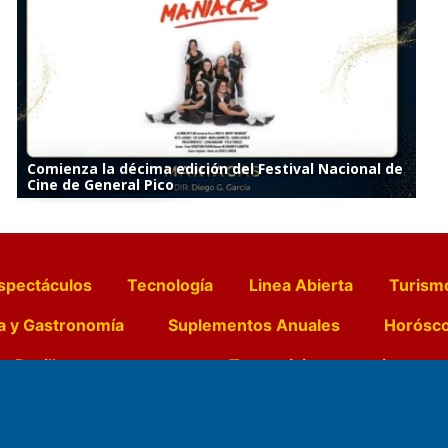
Comienza la décima edición del Festival Nacional de
Cine de General Pico
spectáculos
Tecnología
Linea Abierta
Turism
a y Gastronomía
Suplementos Anuales
Horósc
e Pocillos
Transmisiones en vivo