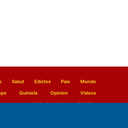
o
Salud
Edictos
País
Mundo
opo
Quiniela
Opinion
Videos
El Diario de Papel en DIGITAL