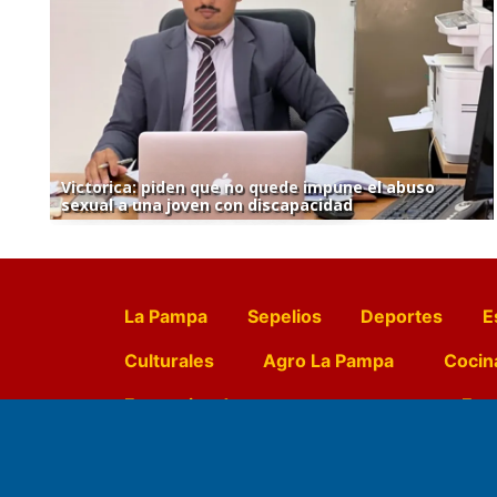
Victorica: piden que no quede impune el abuso
sexual a una joven con discapacidad
La Pampa
Sepelios
Deportes
E
Culturales
Agro La Pampa
Cocin
Farmacias de turno
Entr