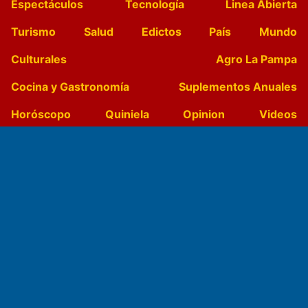
Espectáculos
Tecnología
Linea Abierta
Turismo
Salud
Edictos
País
Mundo
Culturales
Agro La Pampa
Cocina y Gastronomía
Suplementos Anuales
Horóscopo
Quiniela
Opinion
Videos
Farmacias de turno
Entre Pocillos
Transmisiones en vivo
El Diario de Papel en DIGITAL