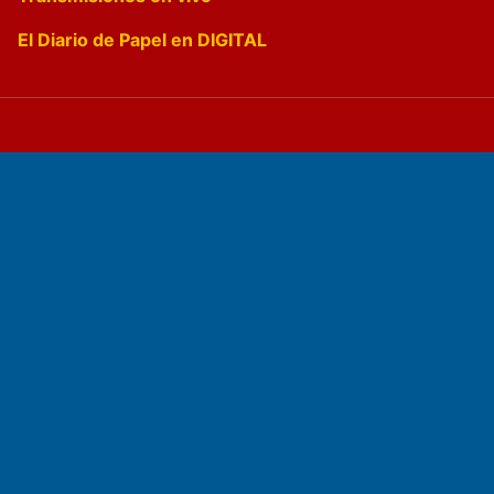
El Diario de Papel en DIGITAL
Fundado por el
Doctor Antonio Nemesio
Primera edición: Domingo 3 de Mayo de 1992
Miembro de ADIRA,ADEPA y CPPAL
Propietario: El Diario SRL
Director Periodístico:
Walter René Goñi