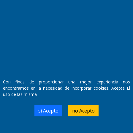
Fundado por el
Doctor Antonio Nemesio
Primera edición: Domingo 3 de Mayo de 1992
Miembro de ADIRA,ADEPA y CPPAL
Propietario: El Diario SRL
Director Periodístico:
Walter René Goñi
Con fines de proporcionar una mejor experiencia nos
encontramos en la necesidad de incorporar cookies. Acepta El
Domicilio Legal: José Ingenieros 855,
uso de las misma
Santa Rosa, La Pampa.
Número de Registro DNDA:
RL-2019-55551274-APN-DNDA#MJ
si Acepto
no Acepto
Edición #
9420
Fecha de Edición:
9/08/2026
Fecha de Inicio: 19/10/2000