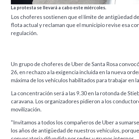
La protesta se llevará a cabo este miércoles.
Los choferes sostienen que el límite de antigüedad dej
flota actual y reclaman que el municipio revise esa co
regulación.
Un grupo de choferes de Uber de Santa Rosa convocó 
26, en rechazo a la exigencia incluida en la nueva ord
máxima de los vehículos habilitados para trabajar en l
La concentración será a las 9.30 en la rotonda de Stie
caravana. Los organizadores pidieron a los conductore
movilización.
"Invitamos a todos los compañeros de Uber a sumarse 
los años de antigüedad de nuestros vehículos, porque
convocatoria difundida por redes y grupos internos.