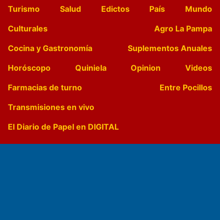
Turismo
Salud
Edictos
País
Mundo
Culturales
Agro La Pampa
Cocina y Gastronomía
Suplementos Anuales
Horóscopo
Quiniela
Opinion
Videos
Farmacias de turno
Entre Pocillos
Transmisiones en vivo
El Diario de Papel en DIGITAL