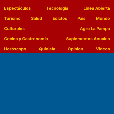
Espectáculos
Tecnología
Linea Abierta
Turismo
Salud
Edictos
País
Mundo
Culturales
Agro La Pampa
Cocina y Gastronomía
Suplementos Anuales
Horóscopo
Quiniela
Opinion
Videos
Farmacias de turno
Entre Pocillos
Transmisiones en vivo
El Diario de Papel en DIGITAL