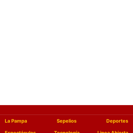
La Pampa
Sepelios
Deportes
Espectáculos
Tecnología
Linea Abierta