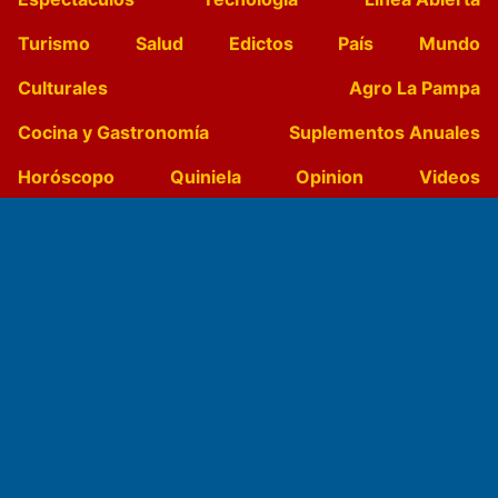
Turismo
Salud
Edictos
País
Mundo
Culturales
Agro La Pampa
Cocina y Gastronomía
Suplementos Anuales
Horóscopo
Quiniela
Opinion
Videos
Farmacias de turno
Entre Pocillos
Transmisiones en vivo
El Diario de Papel en DIGITAL