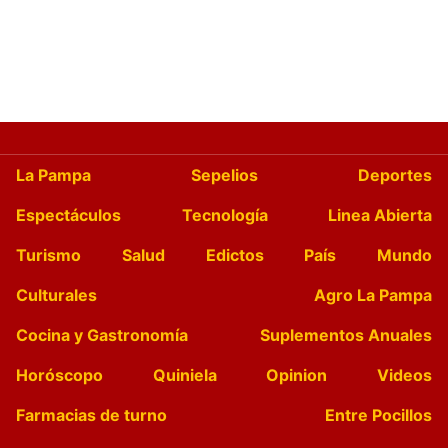
La Pampa
Sepelios
Deportes
Espectáculos
Tecnología
Linea Abierta
Turismo
Salud
Edictos
País
Mundo
Culturales
Agro La Pampa
Cocina y Gastronomía
Suplementos Anuales
Horóscopo
Quiniela
Opinion
Videos
Farmacias de turno
Entre Pocillos