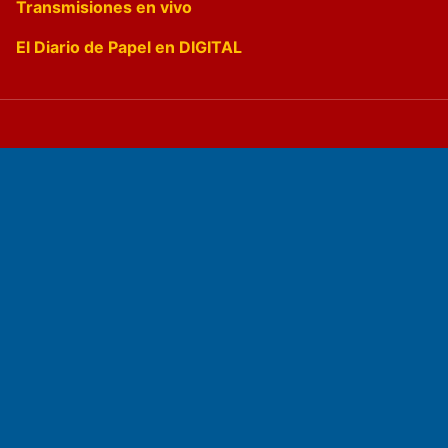
Transmisiones en vivo
El Diario de Papel en DIGITAL
Fundado por el
Doctor Antonio Nemesio
Primera edición: Domingo 3 de Mayo de 1992
Miembro de ADIRA,ADEPA y CPPAL
Propietario: El Diario SRL
Director Periodístico:
Walter René Goñi