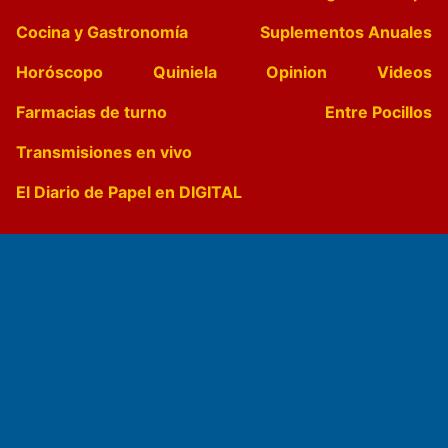
Cocina y Gastronomía
Suplementos Anuales
Horóscopo
Quiniela
Opinion
Videos
Farmacias de turno
Entre Pocillos
Transmisiones en vivo
El Diario de Papel en DIGITAL