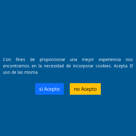
Fundado por el
Doctor Antonio Nemesio
Primera edición: Domingo 3 de Mayo de 1992
Miembro de ADIRA,ADEPA y CPPAL
Propietario: El Diario SRL
Director Periodístico:
Walter René Goñi
Con fines de proporcionar una mejor experiencia nos
encontramos en la necesidad de incorporar cookies. Acepta El
uso de las misma
Domicilio Legal: José Ingenieros 855,
Santa Rosa, La Pampa.
Número de Registro DNDA:
si Acepto
no Acepto
RL-2019-55551274-APN-DNDA#MJ
Edición #
9417
Fecha de Edición:
6/08/2026
Fecha de Inicio: 19/10/2000
Director General de Contenidos:
Dr. Jorge Ricardo Nemesio