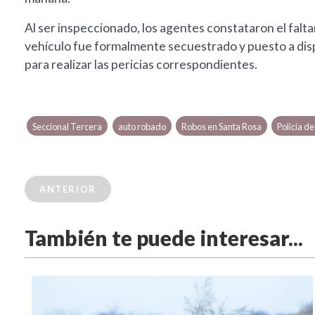
Al ser inspeccionado, los agentes constataron el faltant
vehículo fue formalmente secuestrado y puesto a dispo
para realizar las pericias correspondientes.
Seccional Tercera
auto robado
Robos en Santa Rosa
Policía d
ANTERIOR
También te puede interesar...