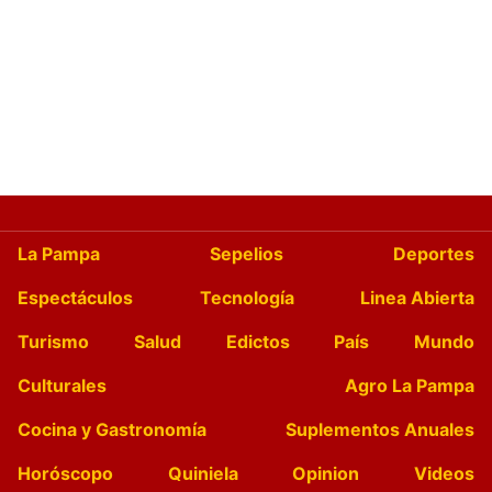
La Pampa
Sepelios
Deportes
Espectáculos
Tecnología
Linea Abierta
Turismo
Salud
Edictos
País
Mundo
Culturales
Agro La Pampa
Cocina y Gastronomía
Suplementos Anuales
Horóscopo
Quiniela
Opinion
Videos