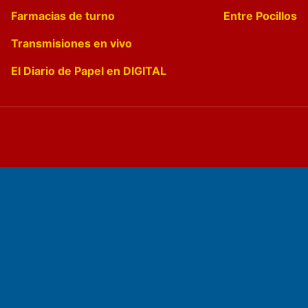
Farmacias de turno
Entre Pocillos
Transmisiones en vivo
El Diario de Papel en DIGITAL
Fundado por el
Doctor Antonio Nemesio
Primera edición: Domingo 3 de Mayo de 1992
Miembro de ADIRA,ADEPA y CPPAL