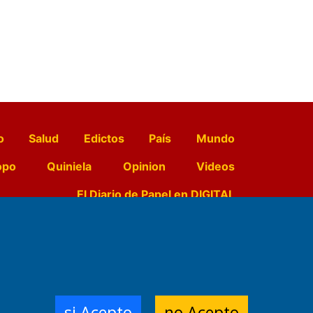
o
Salud
Edictos
País
Mundo
opo
Quiniela
Opinion
Videos
El Diario de Papel en DIGITAL
e Contenidos:
Nemesio
ración,
si Acepto
no Acepto