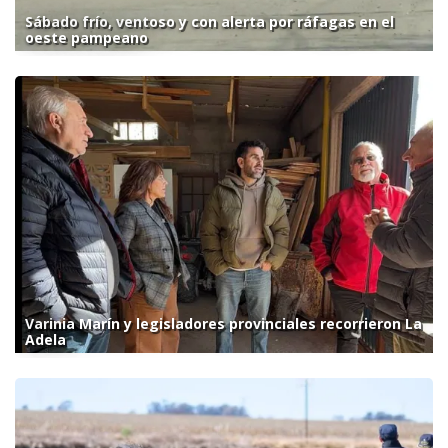
Sábado frío, ventoso y con alerta por ráfagas en el
oeste pampeano
Varinia Marín y legisladores provinciales recorrieron La
Adela