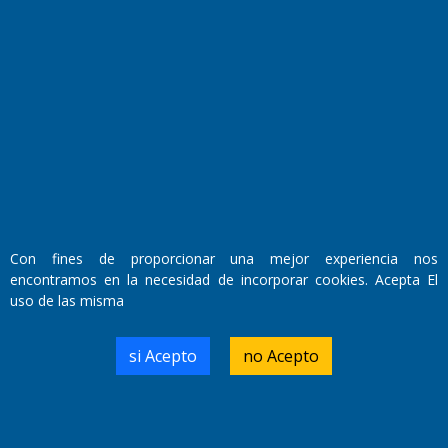
Fundado por el
Doctor Antonio Nemesio
Primera edición: Domingo 3 de Mayo de 1992
Miembro de ADIRA,ADEPA y CPPAL
Propietario: El Diario SRL
Director Periodístico:
Walter René Goñi
Con fines de proporcionar una mejor experiencia nos
encontramos en la necesidad de incorporar cookies. Acepta El
uso de las misma
Domicilio Legal: José Ingenieros 855,
Santa Rosa, La Pampa.
Número de Registro DNDA:
si Acepto
no Acepto
RL-2019-55551274-APN-DNDA#MJ
Edición #
9419
Fecha de Edición:
8/08/2026
Fecha de Inicio: 19/10/2000