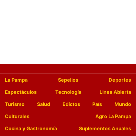
La Pampa
Sepelios
Deportes
Espectáculos
Tecnología
Linea Abierta
Turismo
Salud
Edictos
País
Mundo
Culturales
Agro La Pampa
Cocina y Gastronomía
Suplementos Anuales