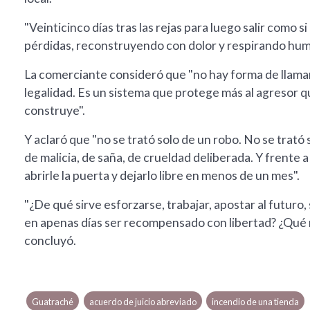
"Veinticinco días tras las rejas para luego salir como 
pérdidas, reconstruyendo con dolor y respirando humo
La comerciante consideró que "no hay forma de llamar 
legalidad. Es un sistema que protege más al agresor q
construye".
Y aclaró que "no se trató solo de un robo. No se trat
de malicia, de saña, de crueldad deliberada. Y frente a
abrirle la puerta y dejarlo libre en menos de un mes".
"¿De qué sirve esforzarse, trabajar, apostar al futuro
en apenas días ser recompensado con libertad? ¿Qué m
concluyó.
Guatraché
acuerdo de juicio abreviado
incendio de una tienda