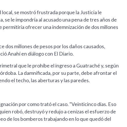
 local, se mostró frustrada porque la Justicia le
a, se le impondría al acusado una pena de tres años de
e permitiría ofrecer una indemnización de dos millones
ece dos millones de pesos por los daños causados,
ió Anahí en diálogo con El Diario.
erimetral que le prohíbe el ingreso a Guatraché y, según
Córdoba. La damnificada, por su parte, debe afrontar el
endo el techo, las aberturas y las paredes.
ignación por como trató el caso. "Veinticinco días. Eso
 quien robó, destruyó y redujo a cenizas el esfuerzo de
ideo de los bomberos trabajando en lo que quedó del