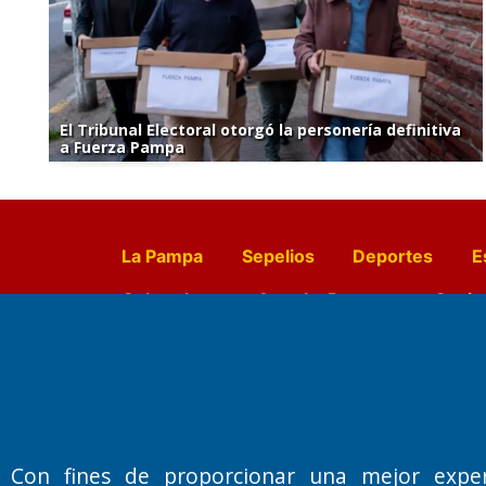
El Tribunal Electoral otorgó la personería definitiva
a Fuerza Pampa
La Pampa
Sepelios
Deportes
E
Culturales
Agro La Pampa
Cocin
Farmacias de turno
Entr
Con fines de proporcionar una mejor expe
Fundado por el
Doctor Antonio 