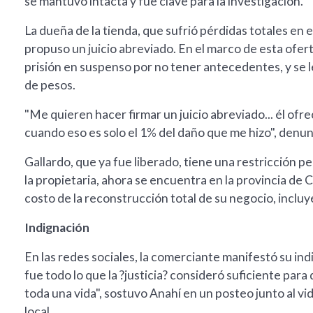
se mantuvo intacta y fue clave para la investigación.
La dueña de la tienda, que sufrió pérdidas totales en el
propuso un juicio abreviado. En el marco de esta ofert
prisión en suspenso por no tener antecedentes, y se l
de pesos.
"Me quieren hacer firmar un juicio abreviado... él ofr
cuando eso es solo el 1% del daño que me hizo", denunc
Gallardo, que ya fue liberado, tiene una restricción p
la propietaria, ahora se encuentra en la provincia de 
costo de la reconstrucción total de su negocio, incluy
Indignación
En las redes sociales, la comerciante manifestó su ind
fue todo lo que la ?justicia? consideró suficiente para
toda una vida", sostuvo Anahí en un posteo junto al v
local.