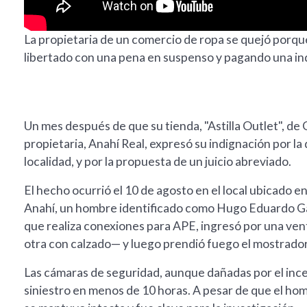
La propietaria de un comercio de ropa se quejó porque
libertado con una pena en suspenso y pagando una i
Un mes después de que su tienda, "Astilla Outlet", de
propietaria, Anahí Real, expresó su indignación por la 
localidad, y por la propuesta de un juicio abreviado.
El hecho ocurrió el 10 de agosto en el local ubicado e
Anahí, un hombre identificado como Hugo Eduardo Ga
que realiza conexiones para APE, ingresó por una ven
otra con calzado— y luego prendió fuego el mostrador 
Las cámaras de seguridad, aunque dañadas por el incen
siniestro en menos de 10 horas. A pesar de que el ho