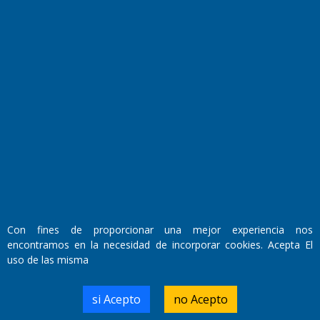
Fundado por el
Doctor Antonio Nemesio
Primera edición: Domingo 3 de Mayo de 1992
Miembro de ADIRA,ADEPA y CPPAL
Propietario: El Diario SRL
Director Periodístico:
Walter René Goñi
Con fines de proporcionar una mejor experiencia nos
encontramos en la necesidad de incorporar cookies. Acepta El
uso de las misma
Domicilio Legal: José Ingenieros 855,
Santa Rosa, La Pampa.
Número de Registro DNDA:
si Acepto
no Acepto
RL-2019-55551274-APN-DNDA#MJ