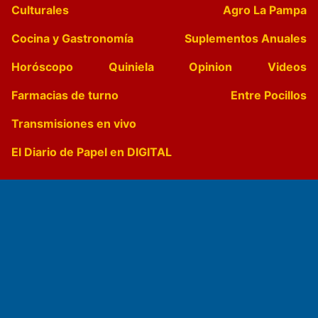
Culturales
Agro La Pampa
Cocina y Gastronomía
Suplementos Anuales
Horóscopo
Quiniela
Opinion
Videos
Farmacias de turno
Entre Pocillos
Transmisiones en vivo
El Diario de Papel en DIGITAL