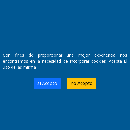
Fundado por el
Doctor Antonio Nemesio
Primera edición: Domingo 3 de Mayo de 1992
Miembro de ADIRA,ADEPA y CPPAL
Propietario: El Diario SRL
Director Periodístico:
Walter René Goñi
Con fines de proporcionar una mejor experiencia nos
encontramos en la necesidad de incorporar cookies. Acepta El
uso de las misma
Domicilio Legal: José Ingenieros 855,
Santa Rosa, La Pampa.
Número de Registro DNDA:
si Acepto
no Acepto
RL-2019-55551274-APN-DNDA#MJ
Edición #
9417
Fecha de Edición:
6/08/2026
Fecha de Inicio: 19/10/2000
Director General de Contenidos:
Dr. Jorge Ricardo Nemesio