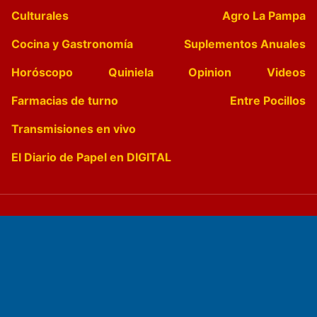
Culturales
Agro La Pampa
Cocina y Gastronomía
Suplementos Anuales
Horóscopo
Quiniela
Opinion
Videos
Farmacias de turno
Entre Pocillos
Transmisiones en vivo
El Diario de Papel en DIGITAL