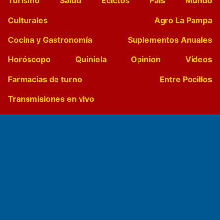
Turismo
Salud
Edictos
País
Mundo
Culturales
Agro La Pampa
Cocina y Gastronomía
Suplementos Anuales
Horóscopo
Quiniela
Opinion
Videos
Farmacias de turno
Entre Pocillos
Transmisiones en vivo
El Diario de Papel en DIGITAL