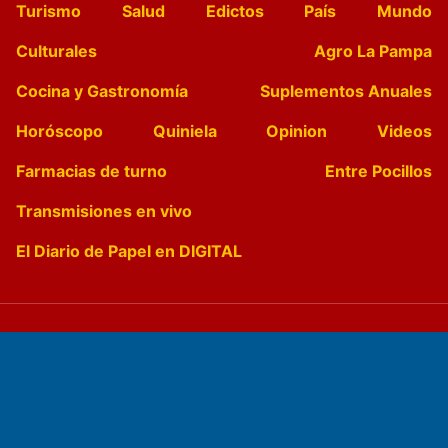
Turismo
Salud
Edictos
País
Mundo
Culturales
Agro La Pampa
Cocina y Gastronomía
Suplementos Anuales
Horóscopo
Quiniela
Opinion
Videos
Farmacias de turno
Entre Pocillos
Transmisiones en vivo
El Diario de Papel en DIGITAL