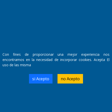
Fundado por el
Doctor Antonio Nemesio
Primera edición: Domingo 3 de Mayo de 1992
Miembro de ADIRA,ADEPA y CPPAL
Propietario: El Diario SRL
Director Periodístico:
Walter René Goñi
Con fines de proporcionar una mejor experiencia nos
encontramos en la necesidad de incorporar cookies. Acepta El
uso de las misma
Domicilio Legal: José Ingenieros 855,
Santa Rosa, La Pampa.
Número de Registro DNDA:
si Acepto
no Acepto
RL-2019-55551274-APN-DNDA#MJ
Edición #
9419
Fecha de Edición:
8/08/2026
Fecha de Inicio: 19/10/2000