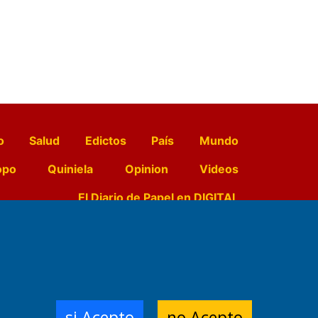
o
Salud
Edictos
País
Mundo
opo
Quiniela
Opinion
Videos
El Diario de Papel en DIGITAL
e Contenidos:
Nemesio
ración,
si Acepto
no Acepto