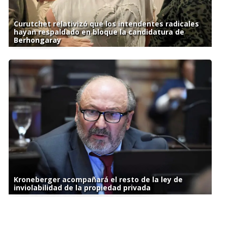
Curutchet relativizó que los intendentes radicales
hayan respaldado en bloque la candidatura de
Berhongaray
Kroneberger acompañará el resto de la ley de
inviolabilidad de la propiedad privada