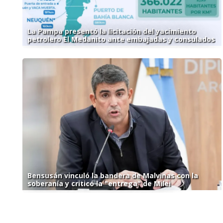
La Pampa presentó la licitación del yacimiento
petrolero El Medanito ante embajadas y consulados
Bensusán vinculó la bandera de Malvinas con la
soberanía y criticó la "entrega" de Milei