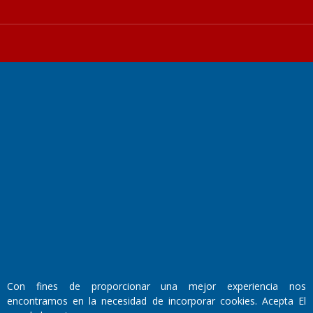
Fundado por el
Doctor Antonio Nemesio
Primera edición: Domingo 3 de Mayo de 1992
Miembro de ADIRA,ADEPA y CPPAL
Propietario: El Diario SRL
Director Periodístico:
Walter René Goñi
Con fines de proporcionar una mejor experiencia nos
encontramos en la necesidad de incorporar cookies. Acepta El
Domicilio Legal: José Ingenieros 855,