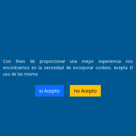
Fundado por el
Doctor Antonio Nemesio
Primera edición: Domingo 3 de Mayo de 1992
Miembro de ADIRA,ADEPA y CPPAL
Propietario: El Diario SRL
Director Periodístico:
Walter René Goñi
Con fines de proporcionar una mejor experiencia nos
encontramos en la necesidad de incorporar cookies. Acepta El
uso de las misma
Domicilio Legal: José Ingenieros 855,
Santa Rosa, La Pampa.
Número de Registro DNDA:
si Acepto
no Acepto
RL-2019-55551274-APN-DNDA#MJ
Edición #
9417
Fecha de Edición:
6/08/2026
Fecha de Inicio: 19/10/2000
Director General de Contenidos: