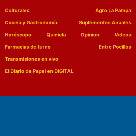
Culturales
Agro La Pampa
Cocina y Gastronomía
Suplementos Anuales
Horóscopo
Quiniela
Opinion
Videos
Farmacias de turno
Entre Pocillos
Transmisiones en vivo
El Diario de Papel en DIGITAL