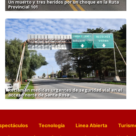
Un muerto y tres heridos por un choque en la Ruta
Provincial 101
Reclaman medidas urgentes de seguridad vial en el
acceso norte de Santa Rosa
spectáculos
Tecnología
Linea Abierta
Turism