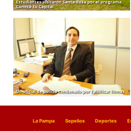
Estudiantes visitaron Santa Rosa por el programa
Conocé tu Capital
Un oficial de policía condenado por falsificar firmas
La Pampa
Sepelios
Deportes
E