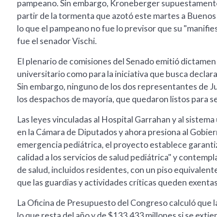
pampeano. Sin embargo, Kroneberger supuestamente a
partir de la tormenta que azotó este martes a Buenos 
lo que el pampeano no fue lo previsor que su "manifie
fue el senador Vischi.
El plenario de comisiones del Senado emitió dictamen 
universitario como para la iniciativa que busca declara
Sin embargo, ninguno de los dos representantes de J
los despachos de mayoría, que quedaron listos para se
Las leyes vinculadas al Hospital Garrahan y al sistem
en la Cámara de Diputados y ahora presiona al Gobierno
emergencia pediátrica, el proyecto establece garantiz
calidad a los servicios de salud pediátrica" y contemp
de salud, incluidos residentes, con un piso equivalen
que las guardias y actividades críticas queden exentas
La Oficina de Presupuesto del Congreso calculó que la
lo que resta del año y de $133.433 millones si se extie