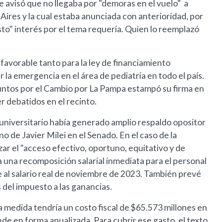
visó que no llegaba por "demoras en el vuelo" a
Aires y la cual estaba anunciada con anterioridad, por
sto" interés por el tema requería. Quien lo reemplazó
favorable tanto para la ley de financiamiento
r la emergencia en el área de pediatría en todo el país.
untos por el Cambio por La Pampa estampó su firma en
r debatidos en el recinto.
a universitario había generado amplio respaldo opositor
 de Javier Milei en el Senado. En el caso de la
ar el "acceso efectivo, oportuno, equitativo y de
la una recomposición salarial inmediata para el personal
te al salario real de noviembre de 2023. También prevé
 del impuesto a las ganancias.
 medida tendría un costo fiscal de $65.573 millones en
nde en forma anualizada. Para cubrir ese gasto, el texto