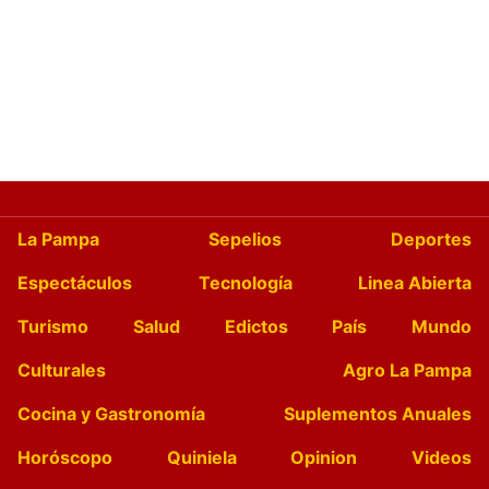
La Pampa
Sepelios
Deportes
Espectáculos
Tecnología
Linea Abierta
Turismo
Salud
Edictos
País
Mundo
Culturales
Agro La Pampa
Cocina y Gastronomía
Suplementos Anuales
Horóscopo
Quiniela
Opinion
Videos