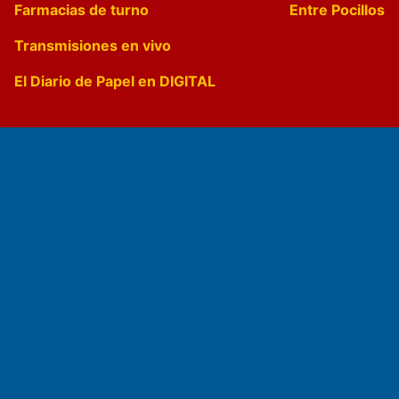
Farmacias de turno
Entre Pocillos
Transmisiones en vivo
El Diario de Papel en DIGITAL
Fundado por el
Doctor Antonio Nemesio
Primera edición: Domingo 3 de Mayo de 1992
Miembro de ADIRA,ADEPA y CPPAL