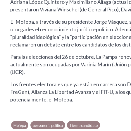
Adriana López Quintero y Maximiliano Aliaga (actual 
presentaron Viviana Winschel (de General Pico), Dav
El Mofepa, a través de su presidente Jorge Vásquez, so
otorgarles el reconocimiento jurídico-político. Ademá
"pluralidad ideológica" y la "participación en elecci
reclamaron un debate entre los candidatos de los dist
Para las elecciones del 26 de octubre, La Pampa reno
actualmente son ocupadas por Varinia Marín (Unión po
(UCR).
Los frentes electorales que ya están en carrera son
FreGen), Alianza La Libertad Avanza y el FIT-U, a los 
potencialmente, el Mofepa.
Mofepa
personería política
Tierno candidato