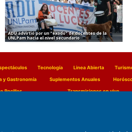
ADU advirtió por un "éxodo" de docentes de la
UNLPam hacia el nivel secundario
spectáculos
Tecnología
Linea Abierta
Turism
a y Gastronomía
Suplementos Anuales
Horósc
e Pocillos
Transmisiones en vivo
Nemesio
Domicilio Legal: José Ingenieros 855,
Director General d
o de 1992
Santa Rosa, La Pampa.
Dr. Jorge Ricardo 