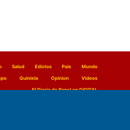
o
Salud
Edictos
País
Mundo
opo
Quiniela
Opinion
Videos
El Diario de Papel en DIGITAL
e Contenidos:
Nemesio