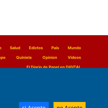
o
Salud
Edictos
País
Mundo
opo
Quiniela
Opinion
Videos
El Diario de Papel en DIGITAL
e Contenidos:
Nemesio
ración,
si Acepto
no Acepto