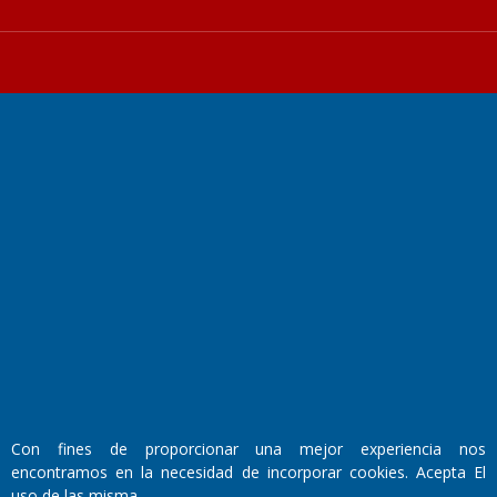
Fundado por el
Doctor Antonio Nemesio
Primera edición: Domingo 3 de Mayo de 1992
Miembro de ADIRA,ADEPA y CPPAL
Propietario: El Diario SRL
Director Periodístico:
Walter René Goñi
Con fines de proporcionar una mejor experiencia nos
encontramos en la necesidad de incorporar cookies. Acepta El
Domicilio Legal: José Ingenieros 855,
uso de las misma