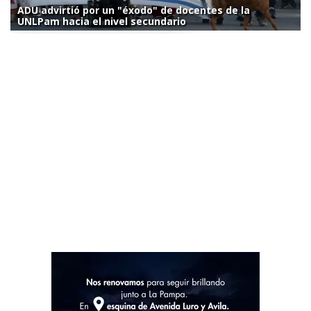
ADU advirtió por un "éxodo" de docentes de la
UNLPam hacia el nivel secundario