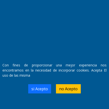
Fundado por el
Doctor Antonio Nemesio
Primera edición: Domingo 3 de Mayo de 1992
Miembro de ADIRA,ADEPA y CPPAL
Propietario: El Diario SRL
Director Periodístico:
Con fines de proporcionar una mejor experiencia nos
Walter René Goñi
encontramos en la necesidad de incorporar cookies. Acepta El
uso de las misma
Domicilio Legal: José Ingenieros 855,
si Acepto
no Acepto
Santa Rosa, La Pampa.
Número de Registro DNDA:
RL-2019-55551274-APN-DNDA#MJ
Edición #
9420
Fecha de Edición:
9/08/2026